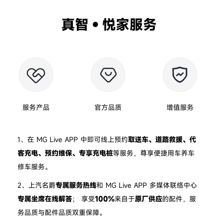
真智•悦家服务
服务产品
官方品质
增值服务
1、在 MG Live APP 中即可线上预约
取送车、道路救援、代
客充电、预约维保、专享充电桩
等服务，尊享便捷用车养车
修车服务。
2、上汽名爵
专属服务热线
和 MG Live APP 多媒体联络中心
专属坐席在线解答
； 享受
100%
来自于
原厂供应
的配件，服
务品质与配件品质双重保障。