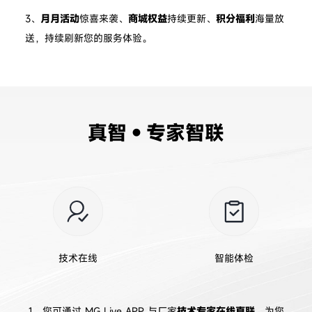
3、
月月活动
惊喜来袭、
商城权益
持续更新、
积分福利
海量放
送，持续刷新您的服务体验。
真智•专家智联
技术在线
智能体检
1、您可通过 MG Live APP 与厂家
技术专家在线直联
，为您