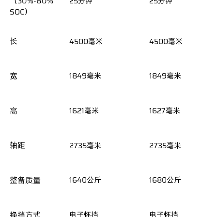
悦目设计
（30%-80%
25分钟
25分钟
25分钟
25分钟
SOC）
上汽星云纯电架构平台
MG Cyberster
长
4500毫米
4500毫米
4500毫米
4500毫米
高效动力
灵动底盘
宽
1849毫米
1849毫米
1849毫米
1849毫米
舒享空间
智趣座舱
高
1621毫米
1621毫米
1627毫米
1627毫米
灵活储物
轴距
2735毫米
2735毫米
2735毫米
2735毫米
智享驾乘
辅助驾驶
整备质量
1640公斤
1640公斤
1680公斤
1680公斤
安全守护
换挡方式
电子怀挡
电子怀挡
电子怀挡
电子怀挡