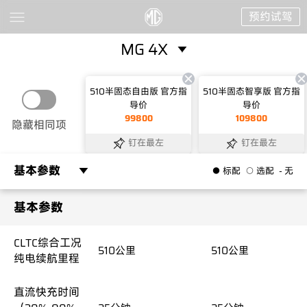
预约试驾
MG 4X
510半固态自由版 官方指
510半固态智享版 官方指
导价
导价
新能源
99800
109800
隐藏相同项
钉在最左
钉在最左
MG 07
MG 4X
2026款MG4
基本参数
● 标配
○ 选配
- 无
全新MG4
基本参数
基本参数
燃油车
CLTC综合工况
外观颜色
510公里
510公里
510公里
510公里
纯电续航里程
MG7 2026款
MG5 2026款
内饰颜色
直流快充时间
敞篷跑车