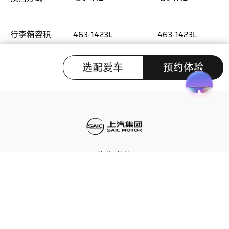
行李箱容积
463-1423L
463-1423L
463-1423L
463-1423L
外观颜色
选配爱车
预约体验
小象灰
●（限时免费）
●（限时免费）
●（限时免费）
●（限时免费）
冰晶蓝
●（限时免费）
●（限时免费）
●（限时免费）
●（限时免费）
隐私&协议
车主手册
珍珠白
●
●
●
●
星野灰
●
●
●
●
Copyright ©上汽集团版权所有