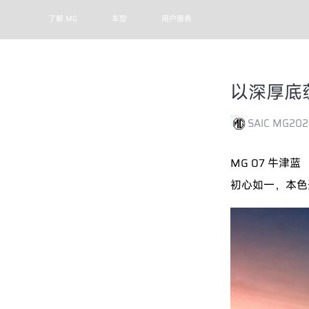
了解 MG
车型
用户服务
以深厚底
SAIC MG
202
MG 07
牛津蓝
初心如一，本色