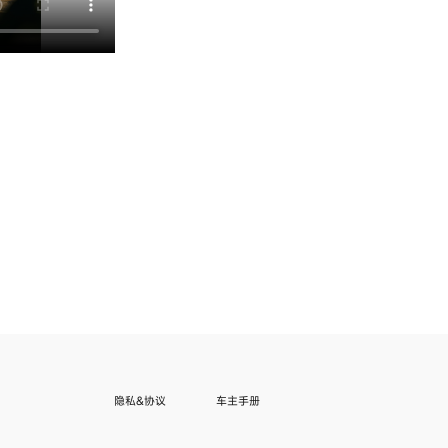
隐私&协议
车主手册