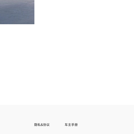
隐私&协议
车主手册