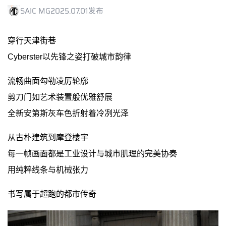
SAIC MG
2025.07.01发布
穿行天津街巷
Cyberster以先锋之姿打破城市韵律
流畅曲面勾勒凌厉轮廓
剪刀门如艺术装置般优雅舒展
全新安第斯灰车色折射着冷冽光泽
从古朴建筑到摩登楼宇
每一帧画面都是工业设计与城市肌理的完美协奏
用纯粹线条与机械张力
书写属于超跑的都市传奇