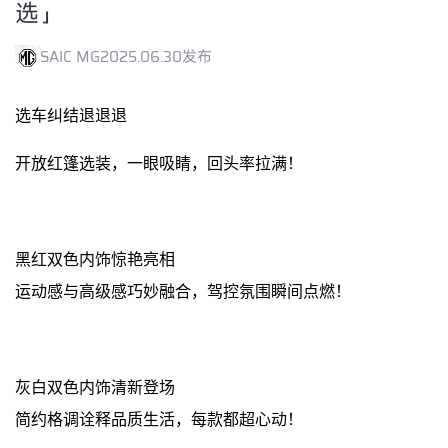
选」
SAIC MG
2025.06.30发布
选车纠结退退退
开放红篷选装，一眼吸睛，回头率拉满！
黑红双色内饰惊艳亮相
运动感与高级感巧妙融合，驾控氛围瞬间点燃！
灰白双色内饰清新登场
简约格调诠释品质生活，每款都超心动！