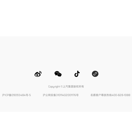
Copyright ©上汽集团版权所有
沪ICP备09093484号-5
沪公网安备31011402001176号
名爵客户尊崇热线400-828-1088