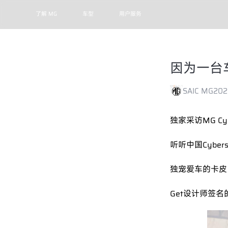
了解 MG
车型
用户服务
因为一台
SAIC MG
202
独家采访MG Cy
听听中国Cyber
独宠爱车的卡皮
Get设计师签