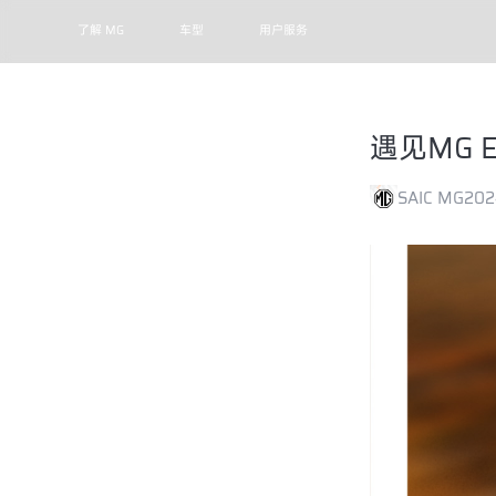
了解 MG
车型
用户服务
遇见MG 
SAIC MG
202