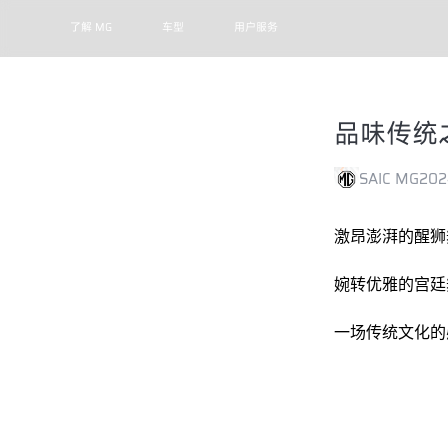
了解 MG
车型
用户服务
品味传统
SAIC MG
202
激昂澎湃的醒狮
婉转优雅的宫廷
一场传统文化的