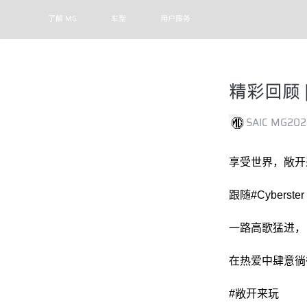
了解 MG
车型
用户服务
精彩回顾 
SAIC MG
202
享受世界，敞开
跟随#Cyberst
一路高歌猛进，
在热爱中肆意徜
#敞开来玩