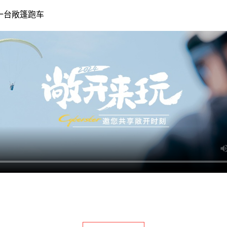
一台敞篷跑车