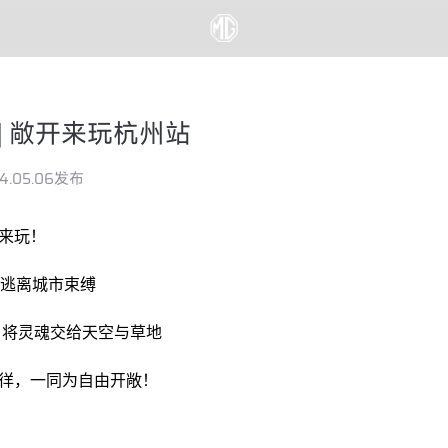
| 敞开来玩杭州站
4.05.06发布
来玩！
er 逃离城市束缚
将灵魂交给天空与草地
徉，一同为自由开敞！