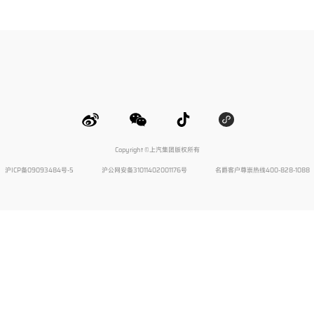
Copyright ©上汽集团版权所有
沪ICP备09093484号-5
沪公网安备31011402001176号
名爵客户尊崇热线400-828-1088